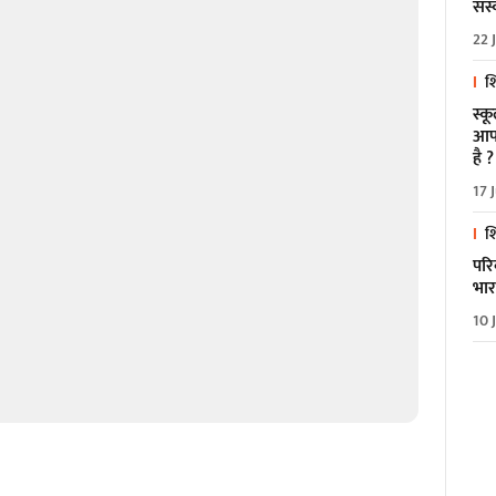
संस
22 
शि
स्क
आपक
है ?
17 
शि
परि
भार
10 