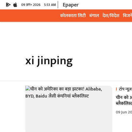
Epaper
09 अग॰ 2026
5:53 AM
कोलकाता सिटी
बंगाल
देश/विदेश
बिजन
xi jinping
टॉप न्यूज़
चीन को अ
ब्लैकलिस्
09 Jun 2