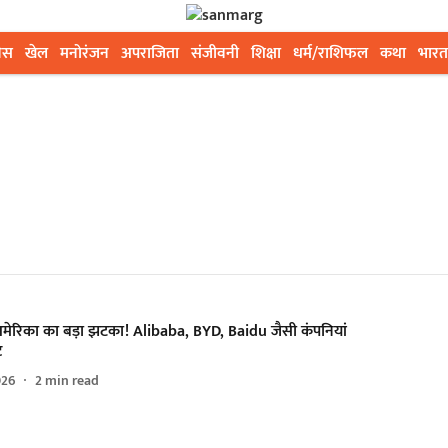
ेस
खेल
मनोरंजन
अपराजिता
संजीवनी
शिक्षा
धर्म/राशिफल
कथा
भारत
मेरिका का बड़ा झटका! Alibaba, BYD, Baidu जैसी कंपनियां
ट
026
2
min read