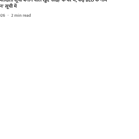
: मतदाता सूची बनाने वाले खुद 'संदेह' के घेरे में, कई BLO के नाम
' सूची में
026
2
min read