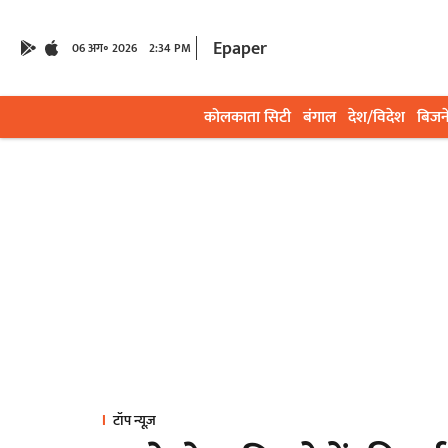
Epaper
06 अग॰ 2026
2:34 PM
कोलकाता सिटी
बंगाल
देश/विदेश
बिजन
टॉप न्यूज़