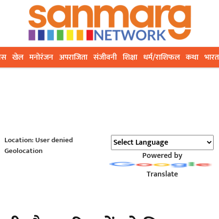
ेस
खेल
मनोरंजन
अपराजिता
संजीवनी
शिक्षा
धर्म/राशिफल
कथा
भारत
Location: User denied
Geolocation
Powered by
Translate