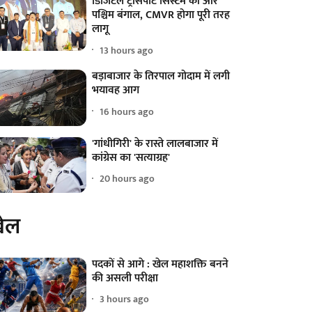
डिजिटल ट्रांसपोर्ट सिस्टम की ओर
पश्चिम बंगाल, CMVR होगा पूरी तरह
लागू
13 hours ago
बड़ाबाजार के तिरपाल गोदाम में लगी
भयावह आग
16 hours ago
'गांधीगिरी' के रास्ते लालबाजार में
कांग्रेस का 'सत्याग्रह'
20 hours ago
ेल
पदकों से आगे : खेल महाशक्ति बनने
की असली परीक्षा
3 hours ago