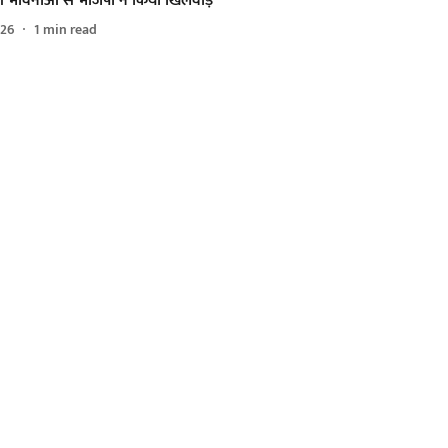
की भावनाओं से भाजपा ने किया खिलवाड़’
026
1
min read