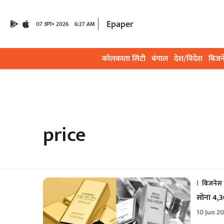
Epaper
07 अग॰ 2026
6:27 AM
कोलकाता सिटी
बंगाल
देश/विदेश
बिजन
price
बिजनेस
सोना 4,30
10 Jun 2