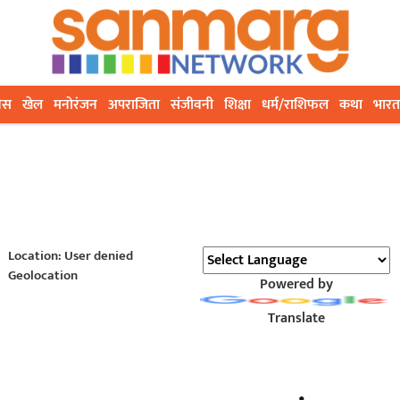
ेस
खेल
मनोरंजन
अपराजिता
संजीवनी
शिक्षा
धर्म/राशिफल
कथा
भारत
Location: User denied
Geolocation
Powered by
Translate