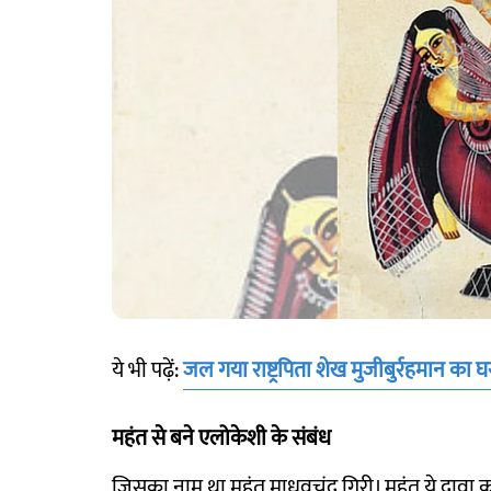
ये भी पढ़ें:
जल गया राष्ट्रपिता शेख मुजीबुर्रहमान का 
महंत से बने एलोकेशी के संबंध
जिसका नाम था महंत माधवचंद्र गिरी। महंत ये दावा क