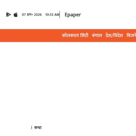
Epaper
07 अग॰ 2026
10:53 AM
कोलकाता सिटी
बंगाल
देश/विदेश
बिजन
कथा