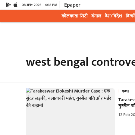
Epaper
08 अग॰ 2026
4:18 PM
कोलकाता सिटी
बंगाल
देश/विदेश
बिजन
west bengal controve
कथा
Tarakesw
गुस्सैल प
12 Feb 2