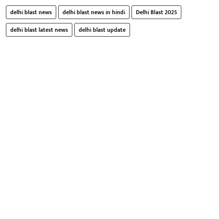
delhi blast news
delhi blast news in hindi
Delhi Blast 2025
delhi blast latest news
delhi blast update