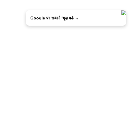
Google पर सन्मार्ग न्यूज़ पडे →
ालिसी
कांटेक्ट उस
सन्मार्ग में करियर
हमारे साथ बिज्ञापन
इतर इनफार्मेशन
कोड ऑफ़ एथिक्स
© 2015-2025 Sanmarg Hindi Daily