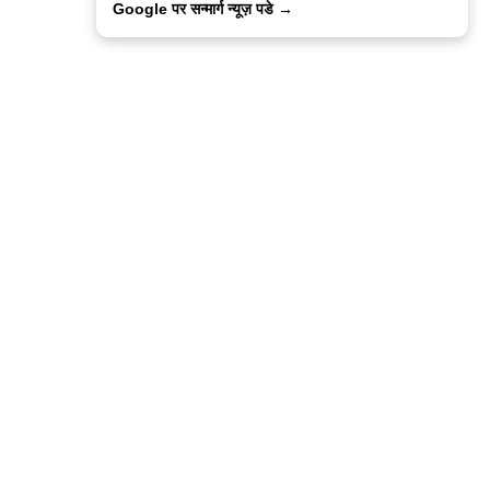
Google पर सन्मार्ग न्यूज़ पडे →
ालिसी
कांटेक्ट उस
सन्मार्ग में करियर
हमारे साथ बिज्ञापन
इतर इनफार्मेशन
कोड ऑफ़ एथिक्स
© 2015-2025 Sanmarg Hindi Daily
Powered by
Quintype