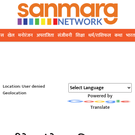
ेस
खेल
मनोरंजन
अपराजिता
संजीवनी
शिक्षा
धर्म/राशिफल
कथा
भारत
Location: User denied
Geolocation
Powered by
Translate