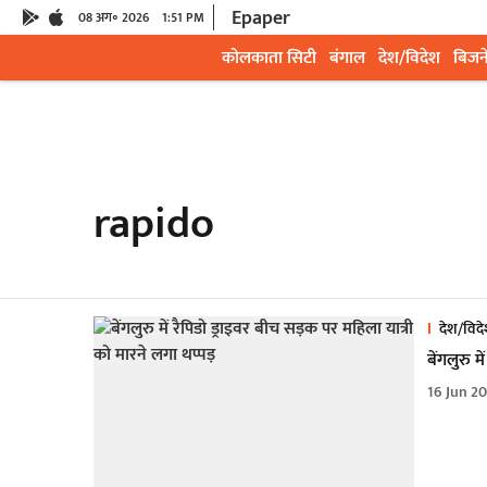
Epaper
08 अग॰ 2026
1:51 PM
कोलकाता सिटी
बंगाल
देश/विदेश
बिजन
rapido
देश/विद
बेंगलुरु म
16 Jun 2