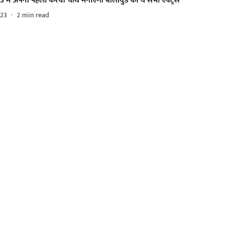
 में अपना पहला करवा चौथ मनाएंगी बॉलीवुड की ये सभी एक्ट्रेस
023
2
min read