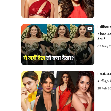
वीडियो स
Kiara Ad
देखा?
07 May 2
मनोरंजन
बॉलीवुड क
28 Feb 2