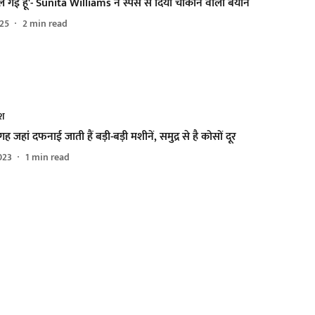
 गई हूं'- Sunita Williams ने स्पेस से दिया चौकाने वाला बयान
025
2
min read
ेश
गह जहां दफनाई जाती हैं बड़ी-बड़ी मशीनें, समुद्र से है कोसों दूर
023
1
min read