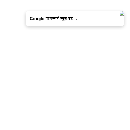
Google पर सन्मार्ग न्यूज़ पडे →
ालिसी
कांटेक्ट उस
सन्मार्ग में करियर
हमारे साथ बिज्ञापन
इतर इनफार्मेशन
कोड ऑफ़ एथिक्स
© 2015-2025 Sanmarg Hindi Daily
Powered by
Quintype