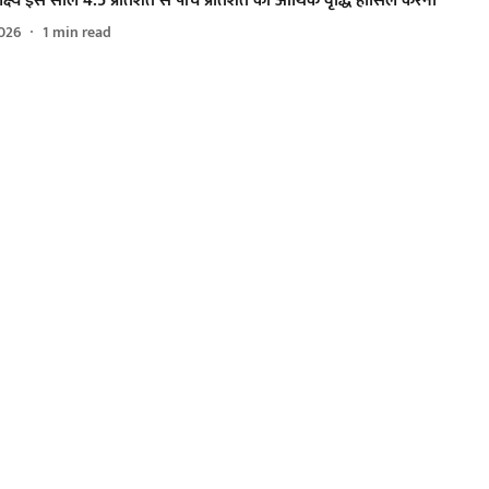
्ष्य इस साल 4.5 प्रतिशत से पांच प्रतिशत की आर्थिक वृद्धि हासिल करना
026
1
min read