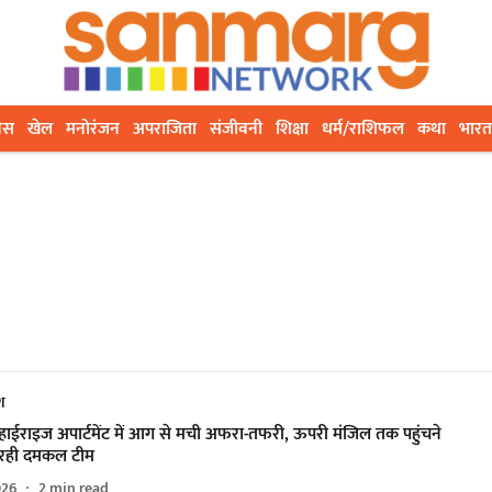
ेस
खेल
मनोरंजन
अपराजिता
संजीवनी
शिक्षा
धर्म/राशिफल
कथा
भारत
ेश
 हाईराइज अपार्टमेंट में आग से मची अफरा-तफरी, ऊपरी मंजिल तक पहुंचने
ी रही दमकल टीम
026
2
min read