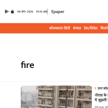
Epaper
06 अग॰ 2026
10:55 AM
कोलकाता सिटी
बंगाल
देश/विदेश
बिजन
fire
उत्तर प्रद
नोएडा के
में जूझत
05 Jun 2