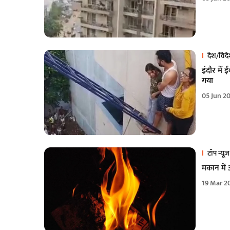
देश/विद
इंदौर में
गया
05 Jun 2
टॉप न्यूज़
मकान में
19 Mar 2