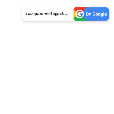
Google पर सन्मार्ग न्यूज़ पडे →
ालिसी
कांटेक्ट उस
सन्मार्ग में करियर
हमारे साथ बिज्ञापन
इतर इनफार्मेशन
कोड ऑफ़ एथिक्स