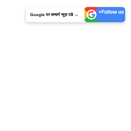
Google पर सन्मार्ग न्यूज़ पडे →
ालिसी
कांटेक्ट उस
सन्मार्ग में करियर
हमारे साथ बिज्ञापन
इतर इनफार्मेशन
कोड ऑफ़ एथिक्स