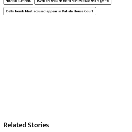
पटियाला हाउस कोर्ट
दिल्ली बम धमाके के आरोपी पटियाला हाउस कोर्ट में हुए पेश
Delhi bomb blast accused appear in Patiala House Court
Related Stories