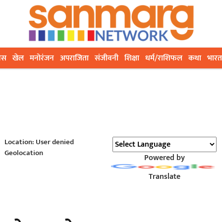
ेस
खेल
मनोरंजन
अपराजिता
संजीवनी
शिक्षा
धर्म/राशिफल
कथा
भारत
Location: User denied
Geolocation
Powered by
Translate