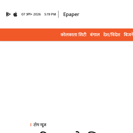
Epaper
07 अग॰ 2026
5:19 PM
कोलकाता सिटी
बंगाल
देश/विदेश
बिजन
टॉप न्यूज़