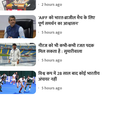
2 hours ago
'AIFF को भारत-ब्राजील मैच के लिए
पूर्ण समर्थन का आश्वासन'
5 hours ago
नीरज को भी कभी-कभी रजत पदक
मिल सकता है : सुमारीवाला
5 hours ago
विश्व कप में 28 साल बाद कोई भारतीय
अंपायर नहीं
5 hours ago