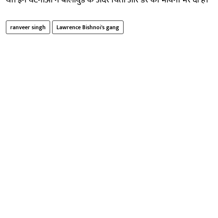
थी। इन घटनाओं ने बॉलीवुड के अंदर चिंता और डर की भावना भर दी है।
ranveer singh
Lawrence Bishnoi's gang