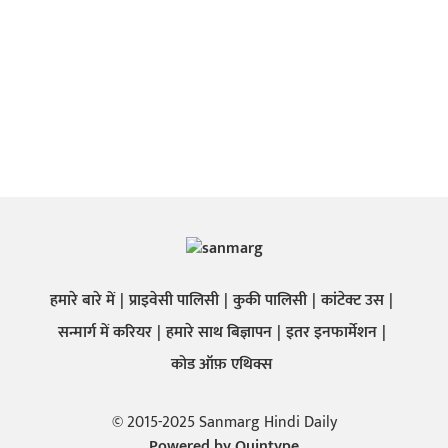
हमारे बारे में
प्राइवेसी पालिसी
कुकी पालिसी
कांटेक्ट उस
सन्मार्ग में करियर
हमारे साथ बिज्ञापन
इतर इनफार्मेशन
कोड ऑफ़ एथिक्स
© 2015-2025 Sanmarg Hindi Daily
Powered by
Quintype