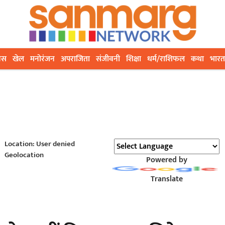
ेस
खेल
मनोरंजन
अपराजिता
संजीवनी
शिक्षा
धर्म/राशिफल
कथा
भारत
Location: User denied
Geolocation
Powered by
Translate