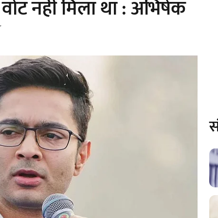
वोट नहीं मिला था : अभिषेक
स