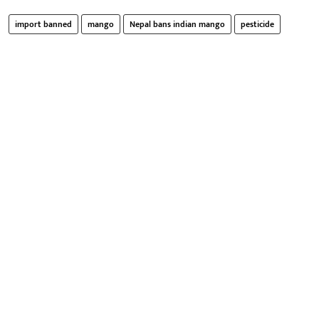
import banned
mango
Nepal bans indian mango
pesticide