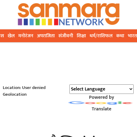
ेस
खेल
मनोरंजन
अपराजिता
संजीवनी
शिक्षा
धर्म/राशिफल
कथा
भारत
Location: User denied
Geolocation
Powered by
Translate