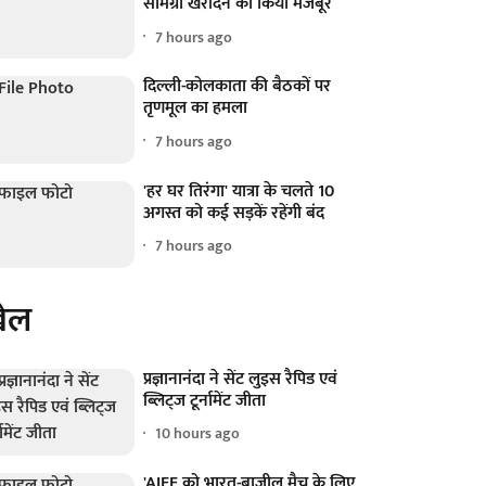
सामग्री खरीदने को किया मजबूर
7 hours ago
दिल्ली-कोलकाता की बैठकों पर
तृणमूल का हमला
7 hours ago
'हर घर तिरंगा' यात्रा के चलते 10
अगस्त को कई सड़कें रहेंगी बंद
7 hours ago
ेल
प्रज्ञानानंदा ने सेंट लुइस रैपिड एवं
ब्लिट्ज टूर्नामेंट जीता
10 hours ago
'AIFF को भारत-ब्राजील मैच के लिए