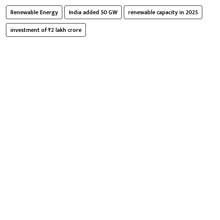
Renewable Energy
India added 50 GW
renewable capacity in 2025
investment of ₹2 lakh crore