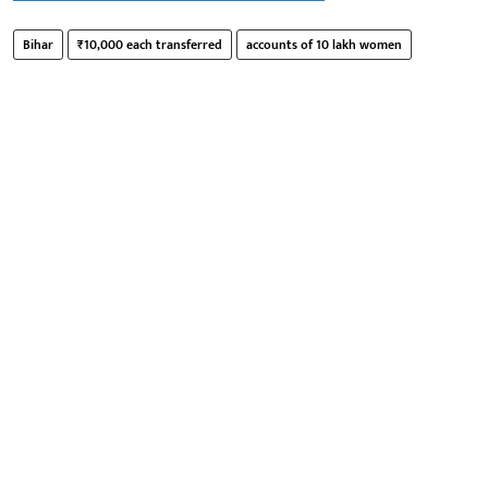
Bihar
₹10,000 each transferred
accounts of 10 lakh women