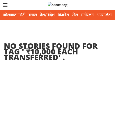
कोलकाता सिटी
बंगाल
देश/विदेश
बिजनेस
खेल
मनोरंजन
अपराजिता
NO STORIES FOUND FOR
TAG '
₹10,000 EACH
TRANSFERRED
' .