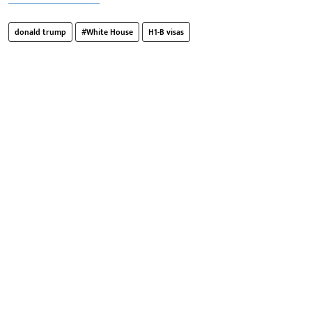
donald trump
#White House
H1-B visas