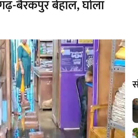
गढ़-बैरकपुर बेहाल, घोला
स