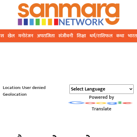
ेस
खेल
मनोरंजन
अपराजिता
संजीवनी
शिक्षा
धर्म/राशिफल
कथा
भारत
Location: User denied
Geolocation
Powered by
Translate