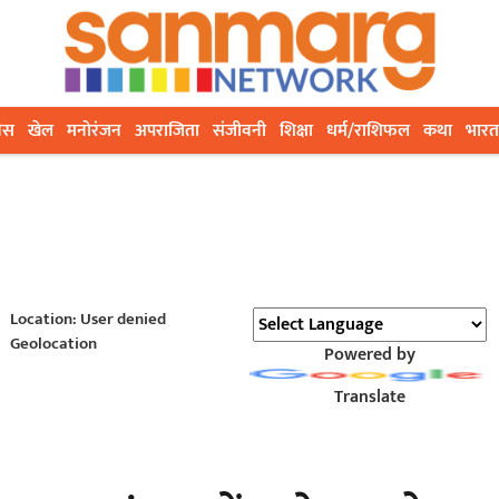
ेस
खेल
मनोरंजन
अपराजिता
संजीवनी
शिक्षा
धर्म/राशिफल
कथा
भारत
Location: User denied
Geolocation
Powered by
Translate