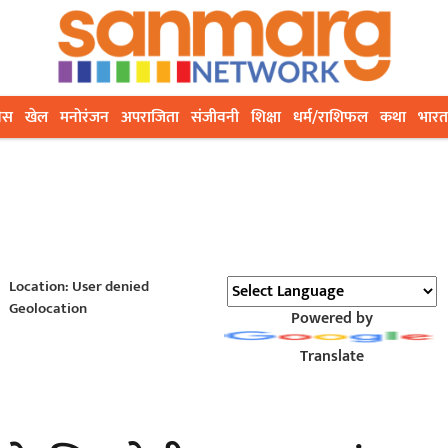
ेस
खेल
मनोरंजन
अपराजिता
संजीवनी
शिक्षा
धर्म/राशिफल
कथा
भारत
Location: User denied
Geolocation
Powered by
Translate