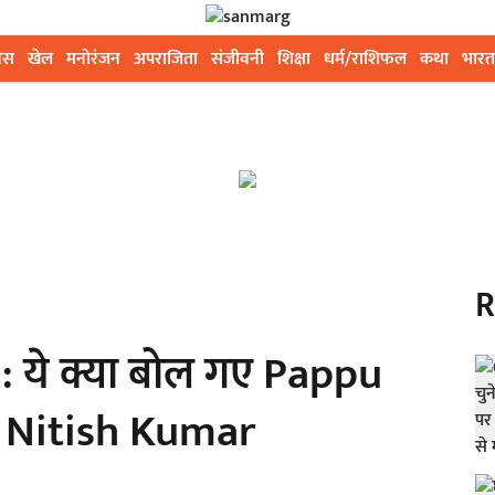
ेस
खेल
मनोरंजन
अपराजिता
संजीवनी
शिक्षा
धर्म/राशिफल
कथा
भारत
R
 ये क्या बोल गए Pappu
| Nitish Kumar