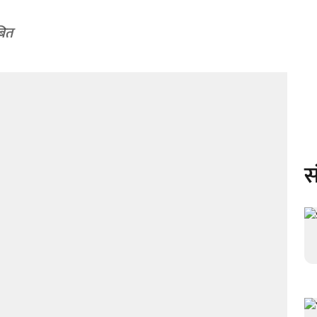
बित
स