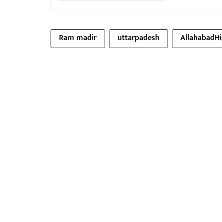
Ram madir
uttarpadesh
AllahabadH