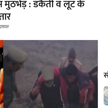
िस मुठभेड़ : डकैती व लूट के
्तार
बदमाश
स