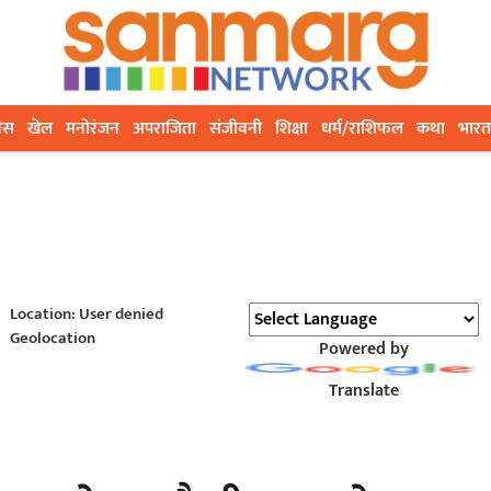
ेस
खेल
मनोरंजन
अपराजिता
संजीवनी
शिक्षा
धर्म/राशिफल
कथा
भारत
Location: User denied
Geolocation
Powered by
Translate