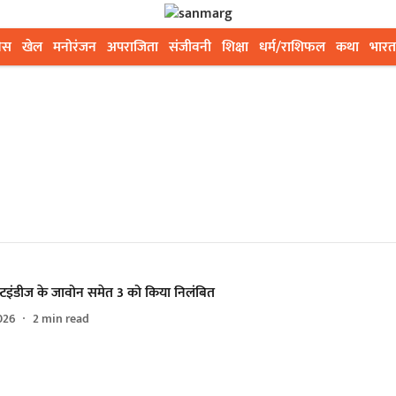
ेस
खेल
मनोरंजन
अपराजिता
संजीवनी
शिक्षा
धर्म/राशिफल
कथा
भारत
स्टइंडीज के जावोन समेत 3 को किया निलंबित
026
2
min read