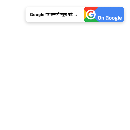
Google पर सन्मार्ग न्यूज़ पडे →
ालिसी
कांटेक्ट उस
सन्मार्ग में करियर
हमारे साथ बिज्ञापन
इतर इनफार्मेशन
कोड ऑफ़ एथिक्स