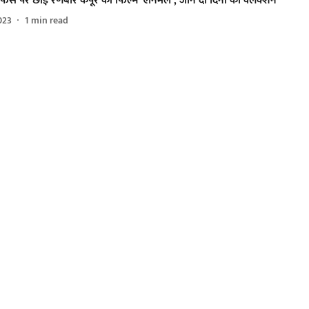
िस पर छाई रणबीर कपूर की फिल्म ‘एनिमल’, जानें दो दिनों का क्लेक्शन
023
1
min read