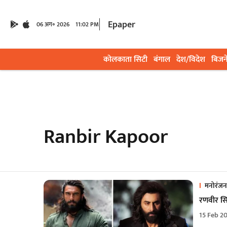
Epaper
06 अग॰ 2026
11:02 PM
कोलकाता सिटी
बंगाल
देश/विदेश
बिजन
Ranbir Kapoor
मनोरंजन
रणवीर सिं
15 Feb 2