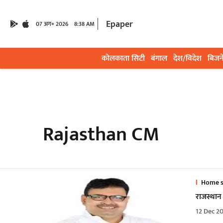
Epaper
07 अग॰ 2026
8:38 AM
कोलकाता सिटी
बंगाल
देश/विदेश
बिजन
Rajasthan CM
Home s
राजस्थान 
12 Dec 2