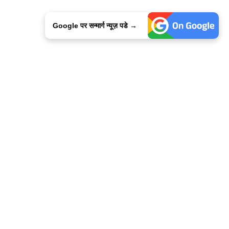
Google पर सन्मार्ग न्यूज़ पडे →
ालिसी
कांटेक्ट उस
सन्मार्ग में करियर
हमारे साथ बिज्ञापन
इतर इनफार्मेशन
कोड ऑफ़ एथिक्स