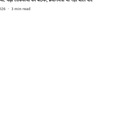
 भेंट चढ़ी लोकसभा की बैठक, प्रधानमंत्री भी नहीं बोल पाए
026
3
min read