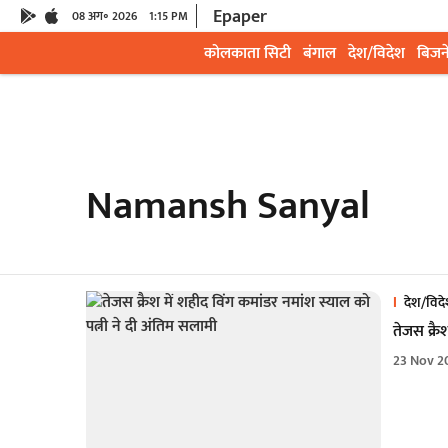
Epaper
08 अग॰ 2026
1:15 PM
कोलकाता सिटी
बंगाल
देश/विदेश
बिजन
Namansh Sanyal
देश/विद
तेजस क्रै
23 Nov 2