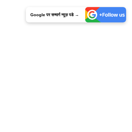
Google पर सन्मार्ग न्यूज़ पडे →
ालिसी
कांटेक्ट उस
सन्मार्ग में करियर
हमारे साथ बिज्ञापन
इतर इनफार्मेशन
कोड ऑफ़ एथिक्स