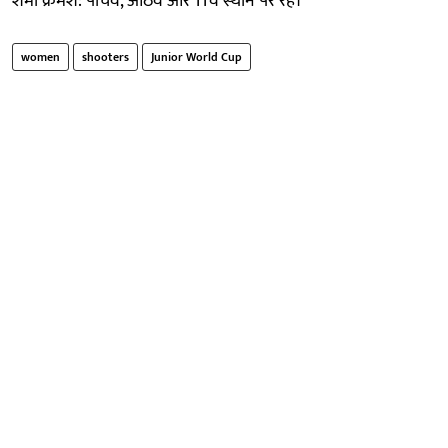
शर्मा क्रमश: पांचवें, आठवें और 11वें स्थान पर रहे।
women
shooters
Junior World Cup