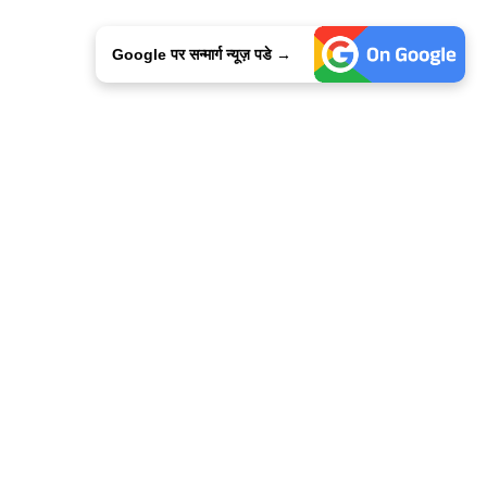
Google पर सन्मार्ग न्यूज़ पडे →
ालिसी
कांटेक्ट उस
सन्मार्ग में करियर
हमारे साथ बिज्ञापन
इतर इनफार्मेशन
कोड ऑफ़ एथिक्स