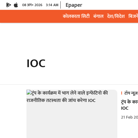
Epaper
08 अग॰ 2026
3:14 AM
कोलकाता सिटी
बंगाल
देश/विदेश
बिजन
IOC
टॉप न्यूज़
ट्रंप के क
IOC
21 Feb 2