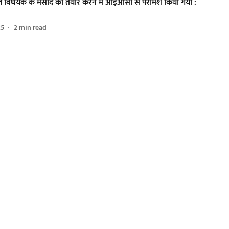
 खेल विधेयक के मसौदे को तैयार करने में आईओसी से परामर्श किया गया :
25
2
min read