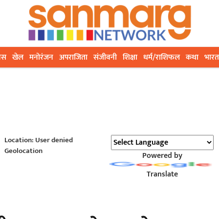
ेस
खेल
मनोरंजन
अपराजिता
संजीवनी
शिक्षा
धर्म/राशिफल
कथा
भारत
Location: User denied
Geolocation
Powered by
Translate