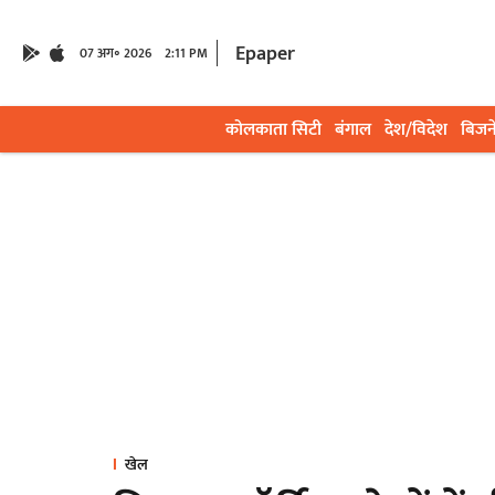
Epaper
07 अग॰ 2026
2:11 PM
कोलकाता सिटी
बंगाल
देश/विदेश
बिजन
खेल