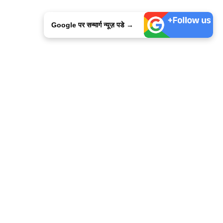
Google पर सन्मार्ग न्यूज़ पडे →
ालिसी
कांटेक्ट उस
सन्मार्ग में करियर
हमारे साथ बिज्ञापन
इतर इनफार्मेशन
कोड ऑफ़ एथिक्स