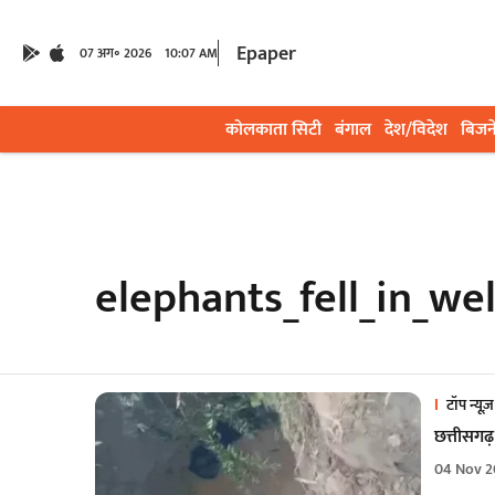
Epaper
07 अग॰ 2026
10:07 AM
कोलकाता सिटी
बंगाल
देश/विदेश
बिजन
elephants_fell_in_we
टॉप न्यूज़
छत्तीसगढ़ म
04 Nov 2