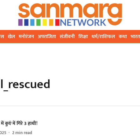
ेस
खेल
मनोरंजन
अपराजिता
संजीवनी
शिक्षा
धर्म/राशिफल
कथा
भारत
ll_rescued
ें कुएं में गिरे 3 हाथी!
025
2
min read