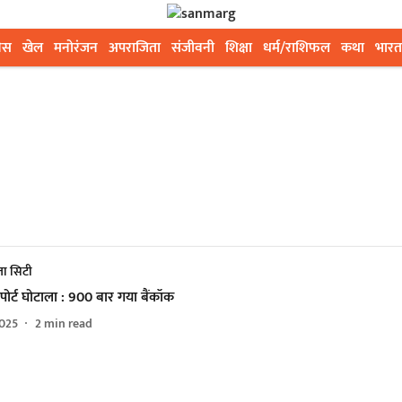
ेस
खेल
मनोरंजन
अपराजिता
संजीवनी
शिक्षा
धर्म/राशिफल
कथा
भारत
ा सिटी
पोर्ट घोटाला : 900 बार गया बैंकॉक
025
2
min read